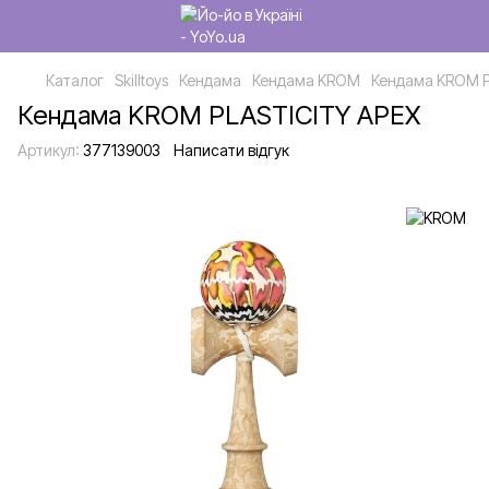
Каталог
Skilltoys
Кендама
Кендама KROM
Кендама KROM P
Кендама KROM PLASTICITY APEX
Артикул:
377139003
Написати відгук