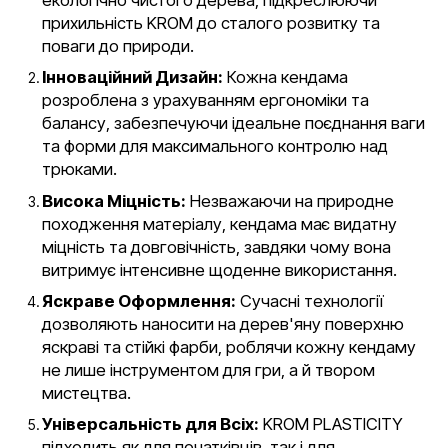
прихильність KROM до сталого розвитку та
поваги до природи.
Інноваційний Дизайн:
Кожна кендама
розроблена з урахуванням ергономіки та
балансу, забезпечуючи ідеальне поєднання ваги
та форми для максимального контролю над
трюками.
Висока Міцність:
Незважаючи на природне
походження матеріалу, кендама має видатну
міцність та довговічність, завдяки чому вона
витримує інтенсивне щоденне використання.
Яскраве Оформлення:
Сучасні технології
дозволяють наносити на дерев'яну поверхню
яскраві та стійкі фарби, роблячи кожну кендаму
не лише інструментом для гри, а й твором
мистецтва.
Універсальність для Всіх:
KROM PLASTICITY
підходить як для початківців, так і для