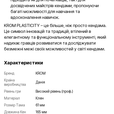
досвідчених майстрів кендами, пропонуючи
багаті можливості для навчання та
вдосконалення навичок.
KROM PLASTICITY – це більше, ніж просто кендама.
Це символ інновацій та традицій, втілений в
елегантному та функціональному інструменті, який
надихає гравців розвиватися та досліджувати
безмежні межі своїх можливостей у світі кендами.
Характеристики
Бренд
KROM
Країна
Данія
виробництва
Рівень гри
Високий рівень (проф.)
Матеріал
Клен
Розмір Тама
61 мм
Довжина Кен
165 мм