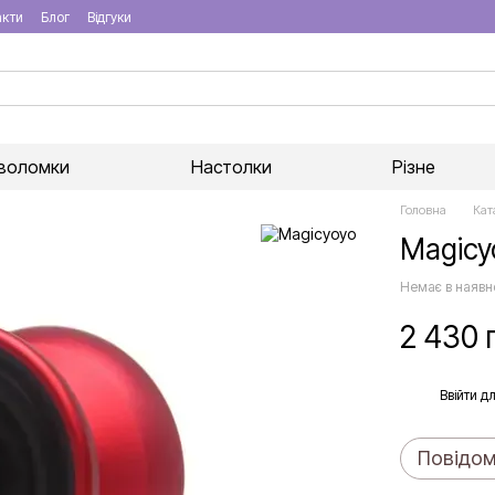
акти
Блог
Відгуки
воломки
Настолки
Різне
Головна
Кат
Magicy
Немає в наявн
2 430 
%
Ввійти
дл
Повідом