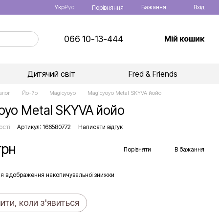
Укр
Рус
Бажання
Вхід
Порівняння
066 10-13-444
Мій кошик
Дитячий світ
Fred & Friends
алог
Йо-йо
Magicyoyo
Magicyoyo Metal SKYVA йойо
oyo Metal SKYVA йойо
ості
Артикул: 166580772
Написати відгук
грн
Порівняти
В бажання
я відображення накопичувальної знижки
ити, коли з'явиться