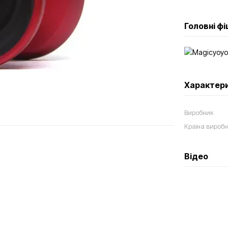
Головні ф
Характер
Виробник
Країна вироб
Відео