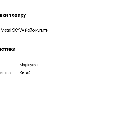
ішки товару
истики
Magicyoyo
ництва
Китай