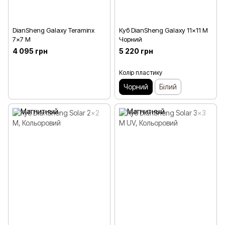
DianSheng Galaxy Teraminx
Куб DianSheng Galaxy 11x11 M
7x7 M
Чорний
4 095 грн
5 220 грн
Колір пластику
Чорний
Білий