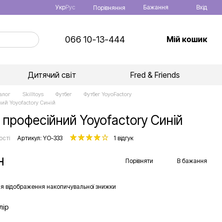
Укр
Рус
Бажання
Вхід
Порівняння
066 10-13-444
Мій кошик
Дитячий світ
Fred & Friends
алог
Skilltoys
Футбег
Футбег YoyoFactory
ний Yoyofactory Синій
 професійний Yoyofactory Синій
ості
Артикул: YO-333
1 відгук
н
Порівняти
В бажання
я відображення накопичувальної знижки
лір