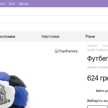
акти
Блог
Відгуки
воломки
Настолки
Різне
Головна
Кат
Футбег професій
Футбег
Немає в наявн
624 гр
%
Ввійти
дл
Виберіть ко