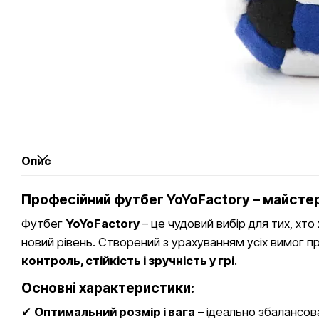
Опис
Професійний футбег YoYoFactory – майстер
Футбег
YoYoFactory
– це чудовий вибір для тих, хто
новий рівень. Створений з урахуванням усіх вимог пр
контроль, стійкість і зручність у грі
.
Основні характеристики:
✔
Оптимальний розмір і вага
– ідеально збалансова