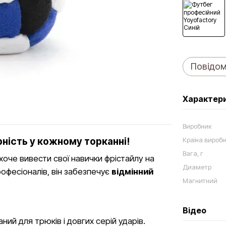
Повідом
Характер
Виробник
ність у кожному торканні!
Країна вироб
Вага, г
 хоче вивести свої навички фрістайлу на
Диаметр
офесіоналів, він забезпечує
відмінний
Магнитний
Відео
ний для трюків і довгих серій ударів.