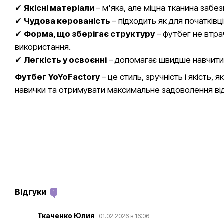
✔
Якісні матеріали
– м'яка, але міцна тканина забезп
✔
Чудова керованість
– підходить як для початківці
✔
Форма, що зберігає структуру
– футбег не втра
використання.
✔
Легкість у освоєнні
– допомагає швидше навчити
Футбег YoYoFactory
– це стиль, зручність і якість,
навички та отримувати максимальне задоволення від
Відгуки
1
Ткаченко Юлия
01.02.2026 в 16:06