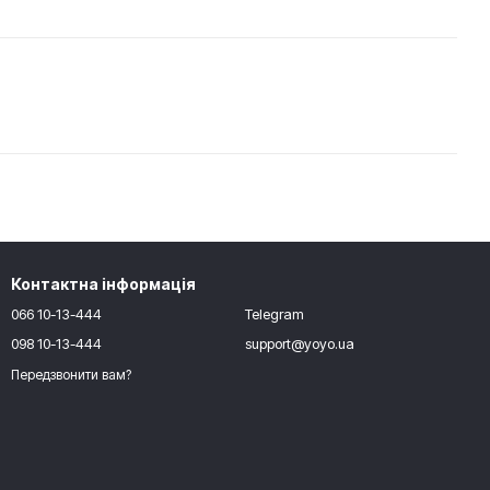
Контактна інформація
066 10-13-444
Telegram
098 10-13-444
support@yoyo.ua
Передзвонити вам?