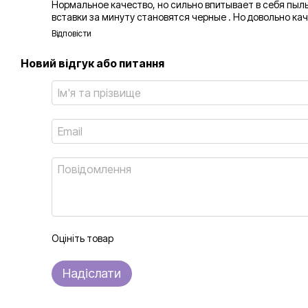
Нормальное качество, но сильно впитывает в себя пыл
вставки за минуту становятся черные . Но довольно ка
Відповісти
Новий відгук або питання
Оцініть товар
Надіслати