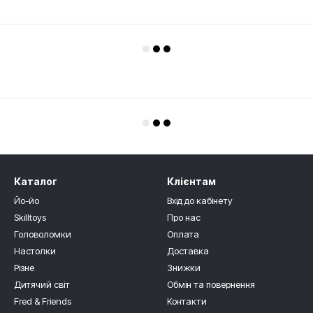
Каталог
Клієнтам
Йо-йо
Вхід до кабінету
Skilltoys
Про нас
Головоломки
Оплата
Настолки
Доставка
Різне
Знижки
Дитячий світ
Обмін та повернення
Fred & Friends
Контакти