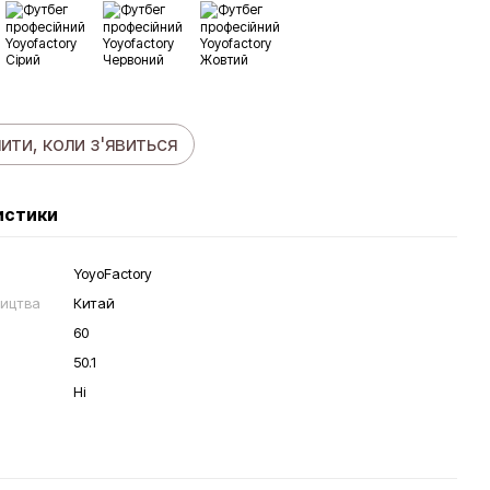
ити, коли з'явиться
истики
YoyoFactory
ництва
Китай
60
50.1
Ні