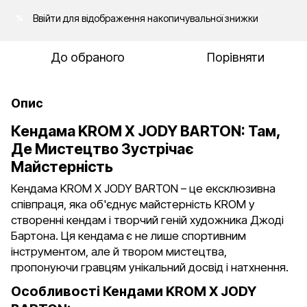
Ввійти
для відображення накопичувальної знижки
%
До обраного
Порівняти
Опис
Кендама KROM X JODY BARTON: Там,
Де Мистецтво Зустрічає
Майстерність
Кендама KROM X JODY BARTON – це ексклюзивна
співпраця, яка об'єднує майстерність KROM у
створенні кендам і творчий геній художника Джоді
Бартона. Ця кендама є не лише спортивним
інструментом, але й твором мистецтва,
пропонуючи гравцям унікальний досвід і натхнення.
Особливості Кендами KROM X JODY