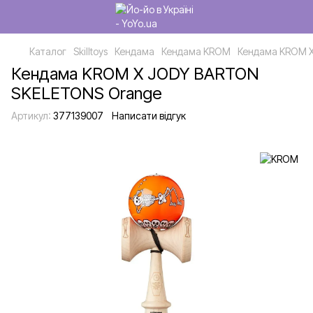
Каталог
Skilltoys
Кендама
Кендама KROM
Кендама KROM 
Кендама KROM X JODY BARTON
SKELETONS Orange
Артикул:
377139007
Написати відгук