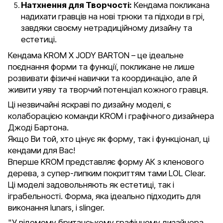
Натхнення для Творчості:
Кендама покликана
надихати гравців на нові трюки та підходи в грі,
завдяки своєму нетрадиційному дизайну та
естетиці.
Кендама KROM X JODY BARTON – це ідеальне
поєднання форми та функції, покликане не лише
розвивати фізичні навички та координацію, але й
живити уяву та творчий потенціал кожного гравця.
Ці незвичайні яскраві по дизайну моделі, є
колаборацією команди KROM і графічного дизайнера
Джоді Бартона.
Якщо Ви той, хто цінує як форму, так і функціонал, ці
кендами для Вас!
Вперше KROM представляє форму АК з кленового
дерева, з супер-липким покриттям тами LOL Clear.
Ці моделі задовольняють як естетиці, так і
іграбельності. Форма, яка ідеально підходить для
виконання lunars, і slinger.
"У відомому британському графічному дизайнера