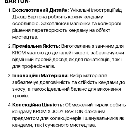
BARTON:
Ексклюзивний Дизайн:
Унікальні ілюстрації від
Джоді Бартона роблять кожну кендаму
особливою. Захоплюючі малюнки та кольорові
рішення перетворюють кендаму на об'єкт
мистецтва.
Преміальна Якість:
Виготовлена з звичним для
KROM увагою до деталей і якості, забезпечуючи
відмінний ігровий досвід як для початківців, так і
для професіоналів.
Інноваційні Матеріали:
Вибір матеріалів
забезпечує довговічність та стійкість кендами до
зносу, а також ідеальний баланс для виконання
трюків.
Колекційна Цінність:
Обмежений тираж робить
кендаму KROM X JODY BARTON бажаним
предметом для колекціонерів і шанувальників як
кендами, так і сучасного мистецтва.