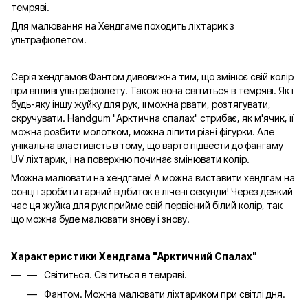
темряві.
Для малювання на Хендгаме походить ліхтарик з
ультрафіолетом.
Серія хендгамов Фантом дивовижна тим, що змінює свій колір
при впливі ультрафіолету. Також вона світиться в темряві. Як і
будь-яку іншу жуйку для рук, її можна рвати, розтягувати,
скручувати. Handgum "Арктична спалах" стрибає, як м'ячик, її
можна розбити молотком, можна ліпити різні фігурки. Але
унікальна властивість в тому, що варто підвести до фангаму
UV ліхтарик, і на поверхню починає змінювати колір.
Можна малювати на хендгаме! А можна виставити хендгам на
сонці і зробити гарний відбиток в лічені секунди! Через деякий
час ця жуйка для рук прийме свій первісний білий колір, так
що можна буде малювати знову і знову.
Характеристики Хендгама "Арктичний Спалах"
Світиться. Світиться в темряві.
Фантом. Можна малювати ліхтариком при світлі дня.