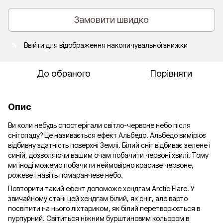
Замовити швидко
Ввійти
для відображення накопичувальної знижки
%
До обраного
Порівняти
Опис
Ви коли небудь спостерігали світло-червоне небо після
снігопаду? Це називається ефект Альбедо. Альбедо вимірює
відбивну здатність поверхні Землі. Білий сніг відбиває зелене і
синій, дозволяючи вашим очам побачити червоні хвилі. Тому
ми іноді можемо побачити неймовірно красиве червоне,
рожеве і навіть помаранчеве небо.
Повторити такий ефект допоможе хендгам Arctic Flare. У
звичайному стані цей хендгам білий, як сніг, але варто
посвітити на нього ліхтариком, як білий перетворюється в
пурпурний. Світиться ніжним бурштиновим кольором в