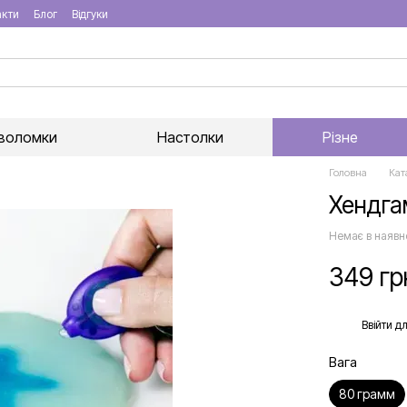
акти
Блог
Відгуки
воломки
Настолки
Різне
Головна
Кат
Хендга
Немає в наявн
349 гр
%
Ввійти
дл
Вага
80 грамм