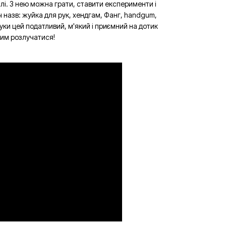
слі. З нею можна грати, ставити експерименти і
ч назв: жуйка для рук, хендгам, Фанг, handgum,
уки цей податливий, м'який і приємний на дотик
ним розлучатися!