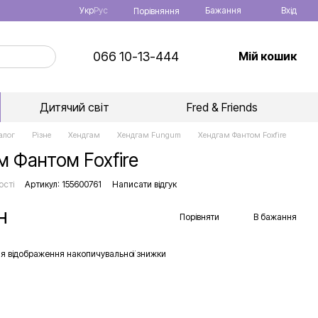
Укр
Рус
Бажання
Вхід
Порівняння
066 10-13-444
Мій кошик
Дитячий світ
Fred & Friends
алог
Різне
Хендгам
Хендгам Fungum
Хендгам Фантом Foxfire
м Фантом Foxfire
ості
Артикул: 155600761
Написати відгук
н
Порівняти
В бажання
я відображення накопичувальної знижки