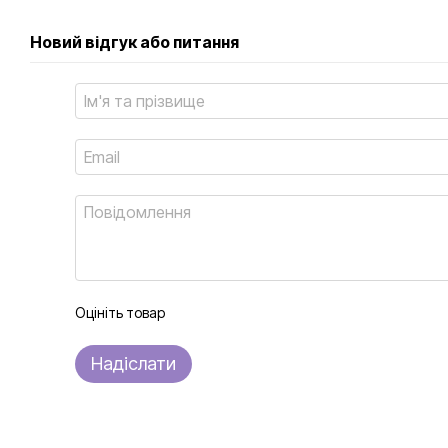
Новий відгук або питання
Оцініть товар
Надіслати