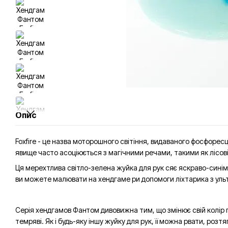
Опис
Foxfire - це назва моторошного світіння, видаваного фосфоре
явище часто асоціюється з магічними речами, такими як лісові ф
Ця мерехтлива світло-зелена жуйка для рук сяє яскраво-синім
ви можете малювати на хендгаме ри допомоги ліхтарика з уль
Серія хендгамов Фантом дивовижна тим, що змінює свій колір п
темряві. Як і будь-яку іншу жуйку для рук, її можна рвати, ро