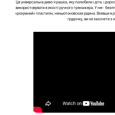
Це універсальна диво-іграшка, яку полюбили і діти, і доро
використовувати в якості ручного тренажера. У неї - безлі
«розумний» пластилін, неньютоновская рідина. Взявши в р
грудочку, ви не захочете з 