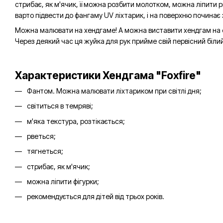
стрибає, як м'ячик, її можна розбити молотком, можна ліпити рі
варто підвести до фангаму UV ліхтарик, і на поверхню починає 
Можна малювати на хендгаме! А можна виставити хендгам на сон
Через деякий час ця жуйка для рук прийме свій первісний білий
Характеристики Хендгама "Foxfire"
Фантом. Можна малювати ліхтариком при світлі дня;
світиться в темряві;
м'яка текстура, розтікається;
рветься;
тягнеться;
стрибає, як м'ячик;
можна ліпити фігурки;
рекомендується для дітей від трьох років.