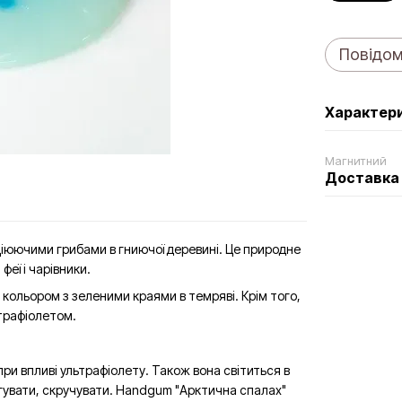
Повідом
Характер
Магнитний
Доставка
сціюючими грибами в гниючої деревині. Це природне
еї і чарівники.
 кольором з зеленими краями в темряві. Крім того,
трафіолетом.
ри впливі ультрафіолету. Також вона світиться в
зтягувати, скручувати. Handgum "Арктична спалах"