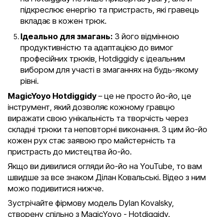
підкреслює енергію та пристрасть, які гравець
вкладає в кожен трюк.
Ідеально для змагань:
З його відмінною
продуктивністю та адаптацією до вимог
професійних трюків, Hotdiggidy є ідеальним
вибором для участі в змаганнях на будь-якому
рівні.
MagicYoyo Hotdiggidy
– це не просто йо-йо, це
інструмент, який дозволяє кожному гравцю
виражати свою унікальність та творчість через
складні трюки та неповторні виконання. З цим йо-йо
кожен рух стає заявою про майстерність та
пристрасть до мистецтва йо-йо.
Якщо ви дивилися огляди йо-йо на YouTube, то вам
швидше за все знаком Ділан Ковальські. Відео з ним
можо подивитися нижче.
Зустрічайте фірмову модель Dylan Kovalsky,
створену спільно з MagicYoyo - Hotdiggidy.