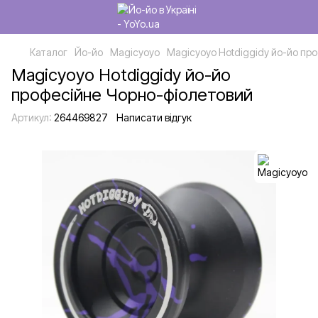
Каталог
Йо-йо
Magicyoyo
Magicyoyo Hotdiggidy йо-йо пр
Magicyoyo Hotdiggidy йо-йо
професійне Чорно-фіолетовий
Артикул:
264469827
Написати відгук