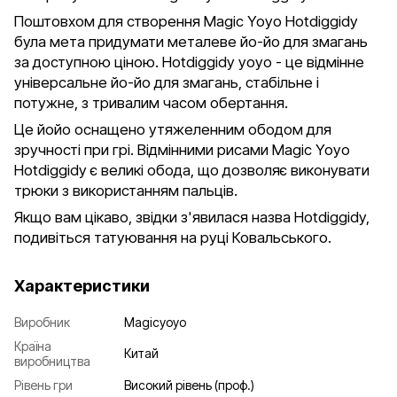
Поштовхом для створення Magic Yoyo Hotdiggidy
була мета придумати металеве йо-йо для змагань
за доступною ціною. Hotdiggidy yoyo - це відмінне
універсальне йо-йо для змагань, стабільне і
потужне, з тривалим часом обертання.
Це йойо оснащено утяжеленним ободом для
зручності при грі. Відмінними рисами Magic Yoyo
Hotdiggidy є великі обода, що дозволяє виконувати
трюки з використанням пальців.
Якщо вам цікаво, звідки з'явилася назва Hotdiggidy,
подивіться татуювання на руці Ковальського.
Характеристики
Виробник
Magicyoyo
Країна
Китай
виробництва
Рівень гри
Високий рівень (проф.)