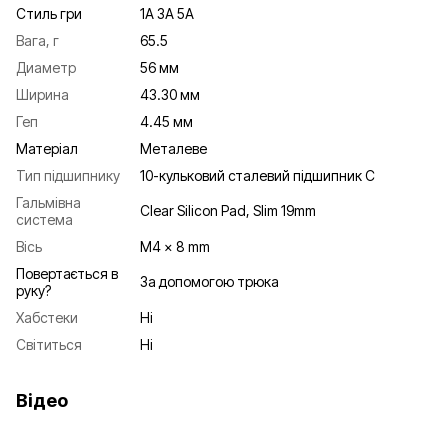
Стиль гри
1A 3A 5A
Вага, г
65.5
Диаметр
56 мм
Ширина
43.30 мм
Геп
4.45 мм
Матеріал
Металеве
Тип підшипнику
10-кульковий сталевий підшипник С
Гальмівна
Clear Silicon Pad, Slim 19mm
система
Вісь
M4 x 8 mm
Повертається в
За допомогою трюка
руку?
Хабстеки
Ні
Світиться
Ні
Відео