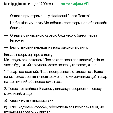
із відділення
до 1700 грн ......
по тарифам УП
Оплата при отриманні у відділенні "Нова Пошта".
На банківську карту Монобанк через термінал або онлайн-
банкінг.
Оплата банківською картою будь-якого банку через
Інтернет.
Безготівковий переказ на наш рахунок в банку.
Більше інформації про оплату
Ми керуємося законом "Про захист прав споживача", згідно
якого будь-який покупець може повернути товар, якщо:
1. Товар несправний. Якщо несправність сталася не з Вашої
вини, немає зовнішніх пошкоджень, то ми замінимо цей товар
на ідентичний або повернемо гроші.
2. Товар не підійшов. В даному випадку повернення товару
можливий, якщо:
а) Товар не був у використанні.
б) Ні пошкоджень коробки, збережена вся комплектація, не
втрачений товарний вигляд.