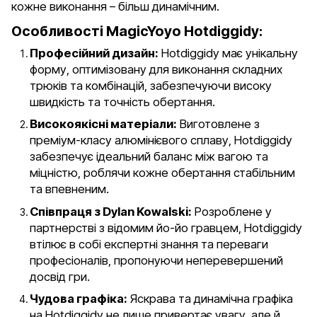
кожне виконання – більш динамічним.
Особливості MagicYoyo Hotdiggidy:
Професійний дизайн:
Hotdiggidy має унікальну
форму, оптимізовану для виконання складних
трюків та комбінацій, забезпечуючи високу
швидкість та точність обертання.
Високоякісні матеріали:
Виготовлене з
преміум-класу алюмінієвого сплаву, Hotdiggidy
забезпечує ідеальний баланс між вагою та
міцністю, роблячи кожне обертання стабільним
та впевненим.
Співпраця з Dylan Kowalski:
Розроблене у
партнерстві з відомим йо-йо гравцем, Hotdiggidy
втілює в собі експертні знання та переваги
професіоналів, пропонуючи неперевершений
досвід гри.
Чудова графіка:
Яскрава та динамічна графіка
на Hotdiggidy не лише привертає увагу, але й