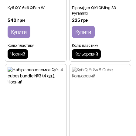
Куб QiYi 6x6 QiFan W
Пірамідка QiYi QiMing S3
Pyraminx
540 грн
225 грн
Купити
Купити
Колір пластику
Колір пластику
Чорний
Кольоровий