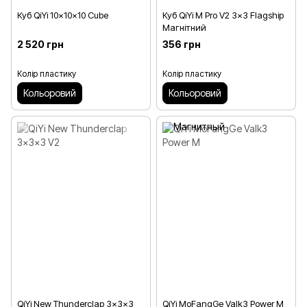
Куб QiYi 10x10x10 Cube
Куб QiYi M Pro V2 3x3 Flagship
Магнітний
2 520 грн
356 грн
Колір пластику
Колір пластику
Кольоровий
Кольоровий
QiYi New Thunderclap 3x3x3
QiYi MoFangGe Valk3 Power M