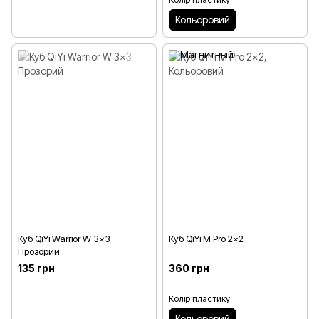
Кольоровий
Куб QiYi Warrior W 3x3
Куб QiYi M Pro 2x2
Прозорий
135 грн
360 грн
Колір пластику
Кольоровий