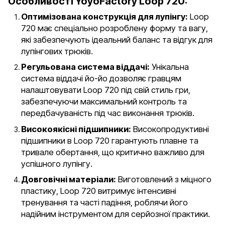
Особливості YoyoFactory Loop 720:
Оптимізована конструкція для лупінгу:
Loop
720 має спеціально розроблену форму та вагу,
які забезпечують ідеальний баланс та відгук для
лупінгових трюків.
Регульована система віддачі:
Унікальна
система віддачі йо-йо дозволяє гравцям
налаштовувати Loop 720 під свій стиль гри,
забезпечуючи максимальний контроль та
передбачуваність під час виконання трюків.
Високоякісні підшипники:
Високопродуктивні
підшипники в Loop 720 гарантують плавне та
тривале обертання, що критично важливо для
успішного лупінгу.
Довговічні матеріали:
Виготовлений з міцного
пластику, Loop 720 витримує інтенсивні
тренування та часті падіння, роблячи його
надійним інструментом для серйозної практики.