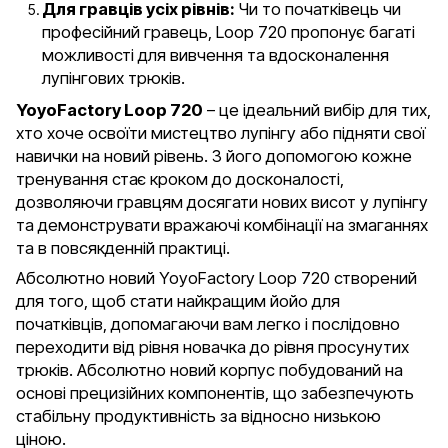
Для гравців усіх рівнів:
Чи то початківець чи
професійний гравець, Loop 720 пропонує багаті
можливості для вивчення та вдосконалення
лупінгових трюків.
YoyoFactory Loop 720
– це ідеальний вибір для тих,
хто хоче освоїти мистецтво лупінгу або підняти свої
навички на новий рівень. З його допомогою кожне
тренування стає кроком до досконалості,
дозволяючи гравцям досягати нових висот у лупінгу
та демонструвати вражаючі комбінації на змаганнях
та в повсякденній практиці.
Абсолютно новий YoyoFactory Loop 720 створений
для того, щоб стати найкращим йойо для
початківців, допомагаючи вам легко і послідовно
переходити від рівня новачка до рівня просунутих
трюків. Абсолютно новий корпус побудований на
основі прецизійних компонентів, що забезпечують
стабільну продуктивність за відносно низькою
ціною.