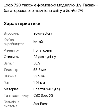
Loop 720 також є фірмовою моделлю Шу Такади –
багаторазового чемпіона світу з йо-йо 2А!
Характеристики
Виробник
YoyoFactory
Країна
Китай
виробництва
Рівень гри
Початковий
Стиль гри
2А для лупінгу
Вага, г
50.9
Диаметр
58.8 мм
Ширина
33.9 мм
Геп
1.95 мм
Матеріал
Пластик (ABS/PS)
Тип підшипнику
CBC Spec XS
Гальмівна
Star Burst
система