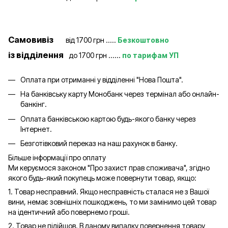
Самовивіз
від 1700 грн .....
Безкоштовно
із відділення
до 1700 грн ......
по тарифам УП
Оплата при отриманні у відділенні "Нова Пошта".
На банківську карту Монобанк через термінал або онлайн-
банкінг.
Оплата банківською картою будь-якого банку через
Інтернет.
Безготівковий переказ на наш рахунок в банку.
Більше інформації про оплату
Ми керуємося законом "Про захист прав споживача", згідно
якого будь-який покупець може повернути товар, якщо:
1. Товар несправний. Якщо несправність сталася не з Вашої
вини, немає зовнішніх пошкоджень, то ми замінимо цей товар
на ідентичний або повернемо гроші.
2. Товар не підійшов. В даному випадку повернення товару