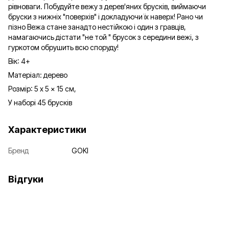
рівноваги. Побудуйте вежу з дерев'яних брусків, виймаючи
бруски з нижніх "поверхів" і докладуючи їх наверх! Рано чи
пізно Вежа стане занадто нестійкою і один з гравців,
намагаючись дістати "не той " брусок з середини вежі, з
гуркотом обрушить всю споруду!
Вік: 4+
Матеріал: дерево
Розмір: 5 x 5 x 15 см,
У наборі 45 брусків
Характеристики
Бренд
GOKI
Відгуки