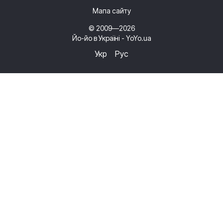
Мапа сайту
© 2009—2026
Йо-йо в Україні - YoYo.ua
Укр
Рус