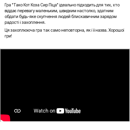
Гра "Тако Кот Коза Сир Піца" ідеально підходить для тих, хто
віддає перевагу маленьким, швидким настолко, здатним
обдати будь-яке скупчення людей блискавичним зарядом
радості і захоплення.
Ця захоплююча гра так само неповторна, як і її назва. Хорошої
гри!