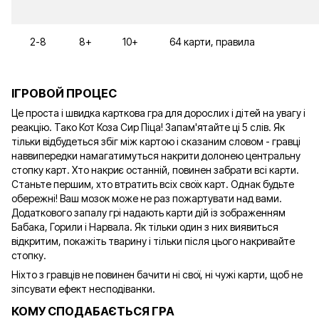
2-8
8+
10+
64 карти, правила
ІГРОВОЙ ПРОЦЕС
Це проста і швидка карткова гра для дорослих і дітей на увагу і
реакцію. Тако Кот Коза Сир Піца! Запам'ятайте ці 5 слів. Як
тільки відбудеться збіг між картою і сказаним словом - гравці
наввипередки намагатимуться накрити долонею центральну
стопку карт. Хто накриє останній, повинен забрати всі карти.
Станьте першим, хто втратить всіх своїх карт. Однак будьте
обережні! Ваш мозок може не раз пожартувати над вами.
Додаткового запалу грі надають карти дій із зображенням
Бабака, Горили і Нарвала. Як тільки один з них виявиться
відкритим, покажіть тварину і тільки після цього накривайте
стопку.
Ніхто з гравців не повинен бачити ні свої, ні чужі карти, щоб не
зіпсувати ефект несподіванки.
КОМУ СПОДАБАЄТЬСЯ ГРА