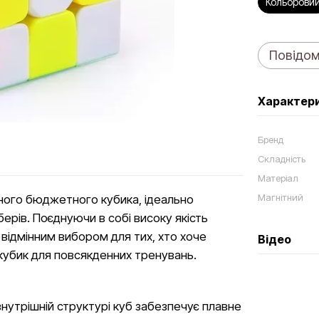
Кольорови
Повідом
Характер
Бренд
Складність
Матеріал
Магнітний
ярного бюджетного кубика, ідеально
уберів. Поєднуючи в собі високу якість
ає відмінним вибором для тих, хто хоче
Відео
 кубик для повсякденних тренувань.
нутрішній структурі куб забезпечує плавне