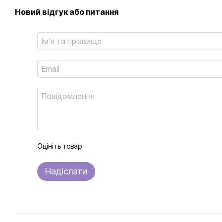
Новий відгук або питання
Оцініть товар
Надіслати