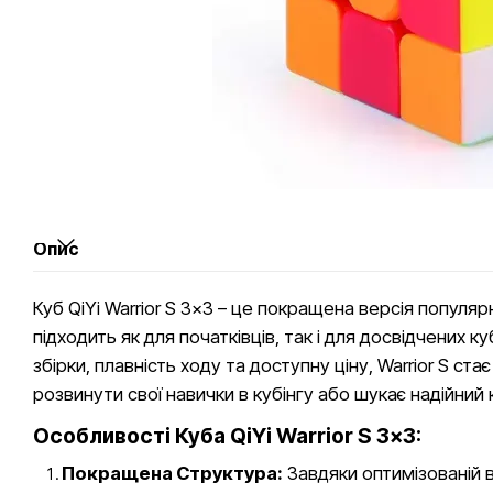
Опис
Куб QiYi Warrior S 3x3 – це покращена версія попул
підходить як для початківців, так і для досвідчених к
збірки, плавність ходу та доступну ціну, Warrior S ст
розвинути свої навички в кубінгу або шукає надійний
Особливості Куба QiYi Warrior S 3x3:
Покращена Структура:
Завдяки оптимізованій в