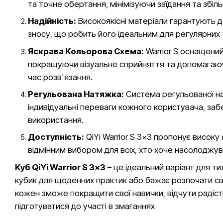
та точне обертання, мінімізуючи заїдання та збі
Надійність:
Високоякісні матеріали гарантують до
зносу, що робить його ідеальним для регулярних
Яскрава Кольорова Схема:
Warrior S оснащени
покращуючи візуальне сприйняття та допомагаюч
час розв'язання.
Регульована Натяжка:
Система регульованої на
індивідуальні переваги кожного користувача, за
використання.
Доступність:
QiYi Warrior S 3x3 пропонує високу
відмінним вибором для всіх, хто хоче насолоджув
Куб QiYi Warrior S 3x3
– це ідеальний варіант для ти
кубик для щоденних практик або бажає розпочати свій
кожен зможе покращити свої навички, відчути радіст
підготуватися до участі в змаганнях