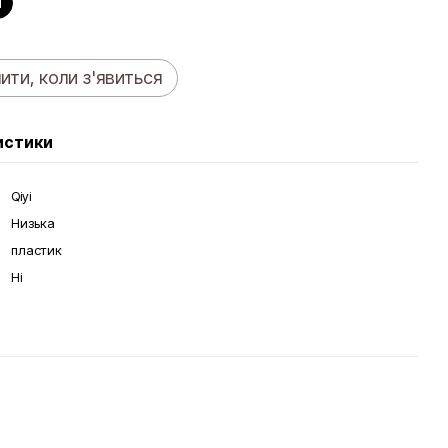
й
ити, коли з'явиться
истики
Qiyi
Низька
пластик
Ні