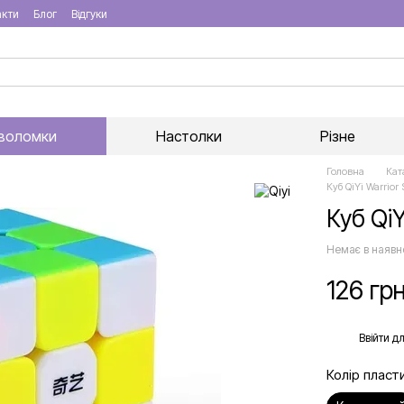
акти
Блог
Відгуки
воломки
Настолки
Різне
Головна
Кат
Куб QiYi Warrior
Куб QiY
Немає в наявн
126 гр
%
Ввійти
дл
Колір пласт