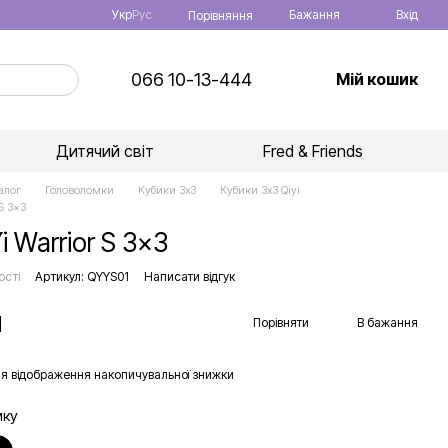
Укр
Рус
Бажання
Вхід
Порівняння
066 10-13-444
Мій кошик
Дитячий світ
Fred & Friends
алог
Головоломки
Кубики 3x3
Кубики 3x3 Qiyi
 S 3x3
i Warrior S 3x3
ості
Артикул: QYYS01
Написати відгук
н
Порівняти
В бажання
я відображення накопичувальної знижки
ику