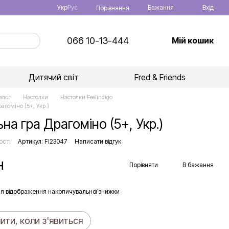
Укр
Рус
Бажання
Вхід
Порівняння
066 10-13-444
Мій кошик
Дитячий світ
Fred & Friends
алог
Настолки
Настолки Feelindigo
рагоміно (5+, Укр.)
на гра Драгоміно (5+, Укр.)
ості
Артикул: FI23047
Написати відгук
н
Порівняти
В бажання
я відображення накопичувальної знижки
ити, коли з'явиться