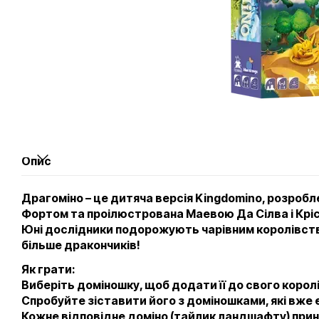
Опис
Драгоміно – це дитяча версія Kingdomino, розробл
Фортом та проілюстрована Маевою Да Сілва і Крі
Юні дослідники подорожують чарівним королівст
більше дракончиків!
Як грати:
Виберіть доміношку, щоб додати її до свого корол
Спробуйте зіставити його з доміношками, які вже є 
Кожне відповідне доміно (тайлик ландшафту) при