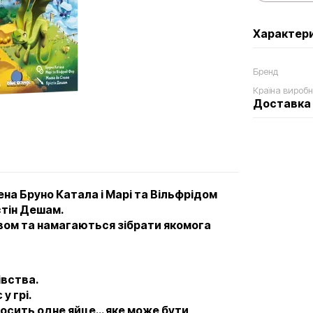
Характер
Бренд
Країна вироб
Доставка
ена Бруно Катала і Марі та Вільфрідом
стін Дешам.
вом та намагаються зібрати якомога
івства.
у грі.
носить одне яйце… яке може бути