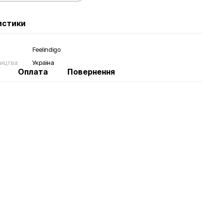
истики
Feelindigo
ництва
Україна
Оплата
Повернення