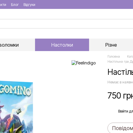
акти
Блог
Відгуки
воломки
Настолки
Різне
Головна
Кат
Настільна гра Д
Настіль
Немає в наявн
750 гр
%
Ввійти
дл
Повідом