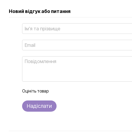
Новий відгук або питання
Оцініть товар
Надіслати