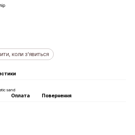
лір
ити, коли з'явиться
истики
etic sand
Оплата
Повернення