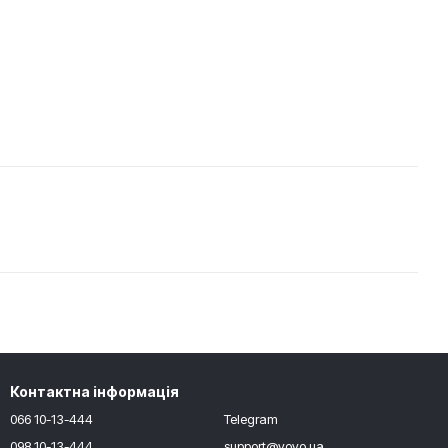
Контактна інформація
066 10-13-444
Telegram
098 10-13-444
support@yoyo.ua