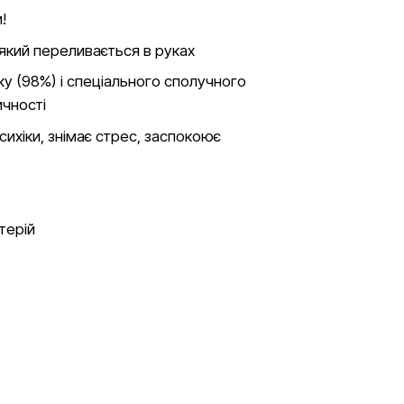
!
який переливається в руках
ку (98%) і спеціального сполучного
ичності
сихіки, знімає стрес, заспокоює
терій