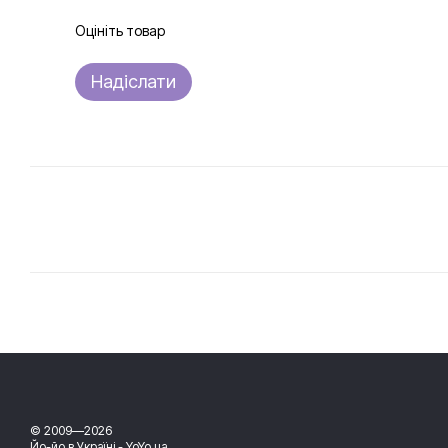
Оцініть товар
Надіслати
© 2009—2026
Йо-йо в Україні - YoYo.ua