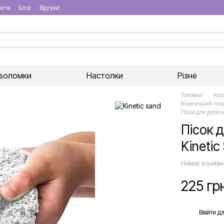
акти
Блог
Відгуки
воломки
Настолки
Різне
Головна
Кат
Кінетичний пісо
Пісок для дитяч
Пісок 
Kinetic
Немає в наявн
225 гр
%
Ввійти
дл