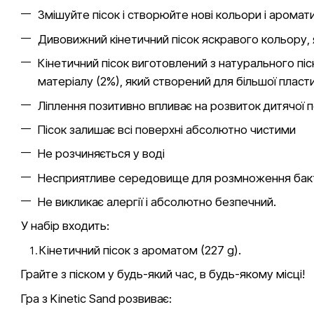
Змішуйте пісок і створюйте нові кольори і аромати
Дивовижний кінетичний пісок яскравого кольору, 
Кінетичний пісок виготовлений з натурального піс
матеріалу (2%), який створений для більшої пласт
Ліплення позитивно впливає на розвиток дитячої п
Пісок залишає всі поверхні абсолютно чистими
Не розчиняється у воді
Несприятливе середовище для розмноження бак
Не викликає алергії і абсолютно безпечний.
У набір входить:
Кінетичний пісок з ароматом (227 g).
Грайте з піском у будь-який час, в будь-якому місці!
Гра з Kinetic Sand розвиває: