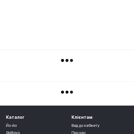
Каталог
Клієнтам
Йо-йо
Вхід до кабінету
Skilltoys
Про нас