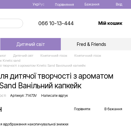
Укр
Рус
Бажання
Вхід
Порівняння
066 10-13-444
Мій кошик
Дитячий світ
Fred & Friends
алог
Дитячий світ
Кінетичний пісок
Кінетичний пісок
к Kinetic sand
ої творчості з ароматом Kinetic Sand Ванільний капкейк
для дитячої творчості з ароматом
 Sand Ванільний капкейк
ості
Артикул: 71473V
Написати відгук
н
Порівняти
В бажання
я відображення накопичувальної знижки