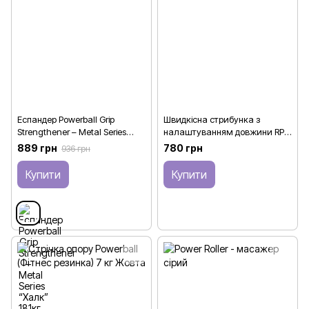
Еспандер Powerball Grip
Швидкісна стрибунка з
Strengthener – Metal Series
налаштуванням довжини RPM
“Халк” 181кг (400lbs)
Power
889 грн
780 грн
936 грн
Купити
Купити