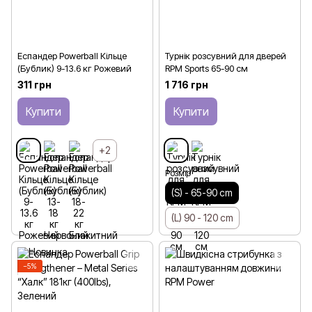
Еспандер Powerball Кільце
Турнік розсувний для дверей
(Бублик) 9-13.6 кг Рожевий
RPM Sports 65-90 см
311 грн
1 716 грн
Купити
Купити
+2
Розмір
(S) - 65-90 cm
(L) 90 - 120 cm
−5%