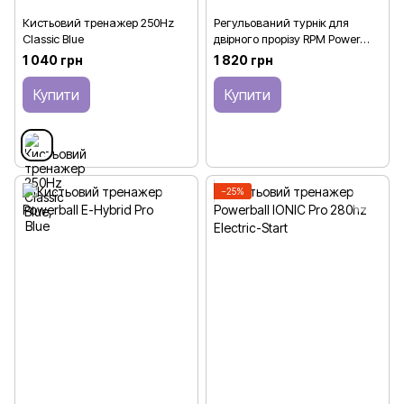
Кистьовий тренажер 250Hz
Регульований турнік для
Classic Blue
двірного прорізу RPM Power
Pull-Up Bar EVO L 90-120 см
1 040 грн
1 820 грн
Купити
Купити
−25%