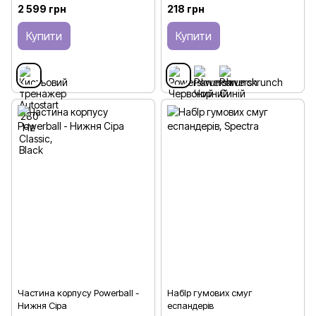
2 599 грн
218 грн
Купити
Купити
Частина корпусу Powerball -
НабІр гумових смуг
Нижня Сіра
еспандерів