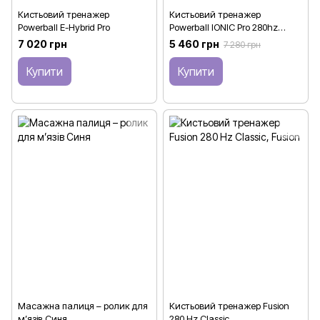
Кистьовий тренажер
Кистьовий тренажер
Powerball E-Hybrid Pro
Powerball IONIC Pro 280hz
Electric-Start
7 020 грн
5 460 грн
7 280 грн
Купити
Купити
Масажна палиця – ролик для
Кистьовий тренажер Fusion
м’язів Синя
280 Hz Classic