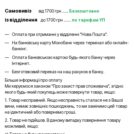
Самовивіз
від 1700 грн .....
Безкоштовно
із відділення
до 1700 грн ......
по тарифам УП
Оплата при отриманні у відділенні "Нова Пошта".
На банківську карту Монобанк через термінал або онлайн-
банкінг.
Оплата банківською картою будь-якого банку через
Інтернет.
Безготівковий переказ на наш рахунок в банку.
Більше інформації про оплату
Ми керуємося законом "Про захист прав споживача", згідно
якого будь-який покупець може повернути товар, якщо:
1. Товар несправний. Якщо несправність сталася не з Вашої
вини, немає зовнішніх пошкоджень, то ми замінимо цей товар
на ідентичний або повернемо гроші.
2. Товар не підійшов. В даному випадку повернення товару
можливий, якщо: