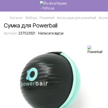
Каталог
Skilltoys
Powerball
Аксесуари для powerball
Аксес
Сумка для Powerball
Артикул:
237522621
Написати відгук