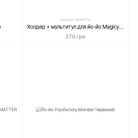
Артикул: MYMTTH
о
Холдер + мультитул для йо-йо Magicyoyo
270 грн