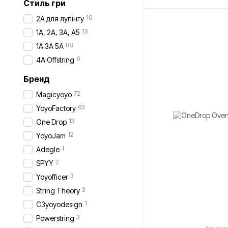
Стиль гри
10
2А для лупінгу
13
1А, 2А, 3А, А5
88
1A 3A 5A
6
4А Offstring
Бренд
72
Magicyoyo
63
YoyoFactory
13
One Drop
12
YoyoJam
1
Adegle
2
SPYY
3
Yoyofficer
3
String Theory
1
C3yoyodesign
3
Powerstring