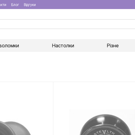
акти
Блог
Відгуки
воломки
Настолки
Різне