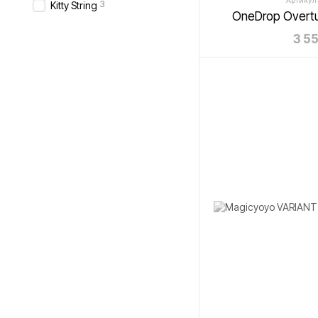
Артикул:
3
Kitty String
OneDrop Overt
3 5