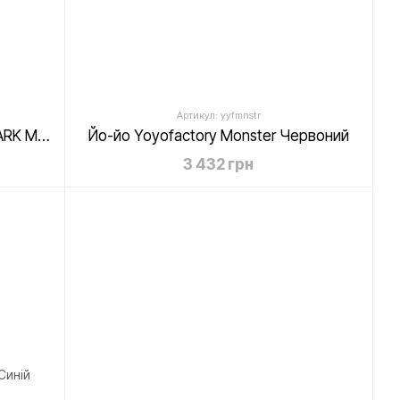
Артикул: yyfmnstr
Змазка для йо-йо Yoyofactory DARK MATTER
Йо-йо Yoyofactory Monster Червоний
3 432 грн