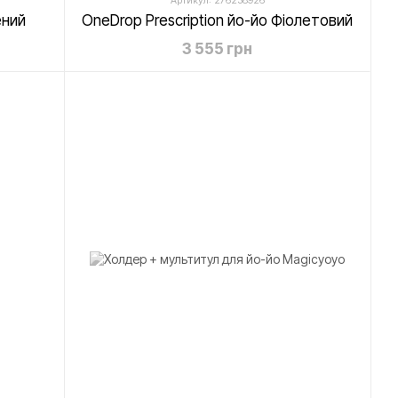
Артикул: 276238926
ений
OneDrop Prescription йо-йо Фіолетовий
3 555 грн