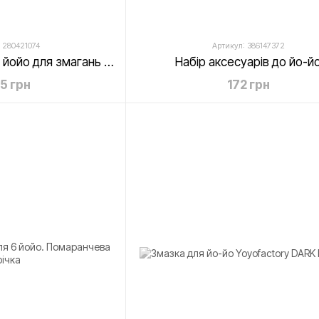
 280421074
Артикул: 386147372
Magicyoyo VARIANT йойо для змагань Білий
Набір аксесуарів до йо-й
35 грн
172 грн