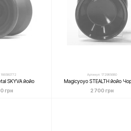
 166580772
Артикул: 172985680
tal SKYVA йойо
Magicyoyo STEALTH йойо Чо
30 грн
2 700 грн