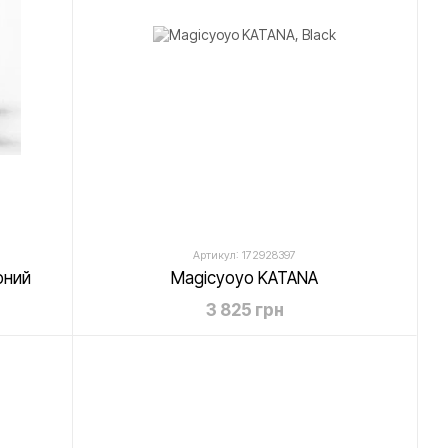
Артикул: 172928397
рний
Magicyoyo KATANA
3 825 грн