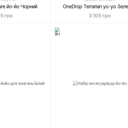
 276217101
Артикул: 277135623
ure йо-йо Чорний
OneDrop Terrarian yo-yo Зел
55 грн
3 105 грн