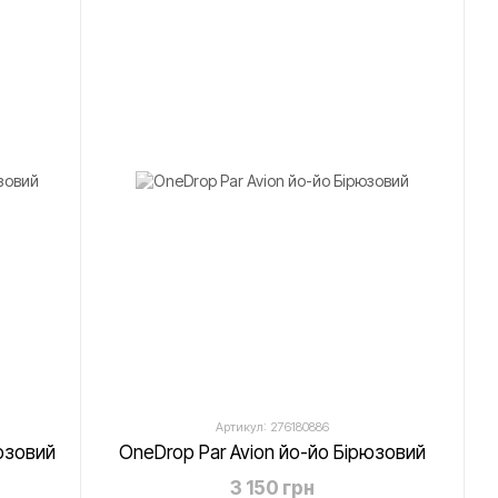
Артикул: 276180886
юзовий
OneDrop Par Avion йо-йо Бірюзовий
3 150 грн