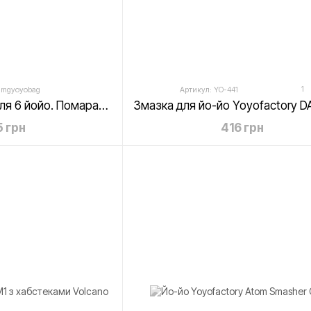
1
 mgyoyobag
Артикул: YO-441
Сумка Magicyoyo для 6 йойо. Помаранчева стрічка
 грн
416 грн