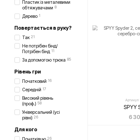
Пластик із металевими
8
обтяжувачами
1
Дерево
Повертається в руку?
21
Так
Не потрібен бінд/
11
Потрібен бінд
85
За допомогою трюка
Рівень гри
16
Початковий
17
Середній
Високий рівень
Артикул:
58
(проф.)
SPYY 
Універсальний (усі
6 30
26
рівні)
Для кого
26
Початківцю