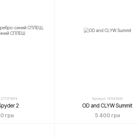
 277375674
Артикул: 151543545
Spyder 2
OD and CLYW Summit
0 грн
5 400 грн