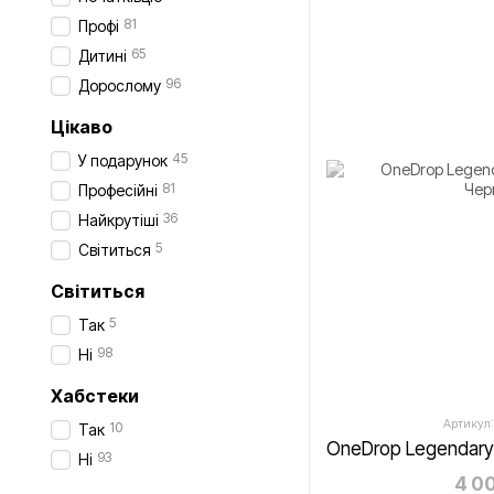
81
Профі
65
Дитині
96
Дорослому
Цікаво
45
У подарунок
81
Професійні
36
Найкрутіші
5
Світиться
Світиться
5
Так
98
Ні
Хабстеки
Артикул:
10
Так
93
Ні
4 00