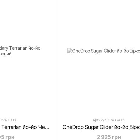
 274319086
Артикул: 274364602
OneDrop Legendary Terrarian йо-йо Червоний
OneDrop Sugar Glider йо-йо Бір
5 грн
2 925 грн