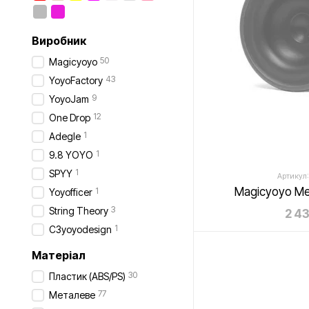
Виробник
50
Magicyoyo
43
YoyoFactory
9
YoyoJam
12
One Drop
1
Adegle
1
9.8 YOYO
1
SPYY
Артикул:
Magicyoyo Me
1
Yoyofficer
3
String Theory
2 4
1
C3yoyodesign
Матеріал
30
Пластик (ABS/PS)
77
Металеве